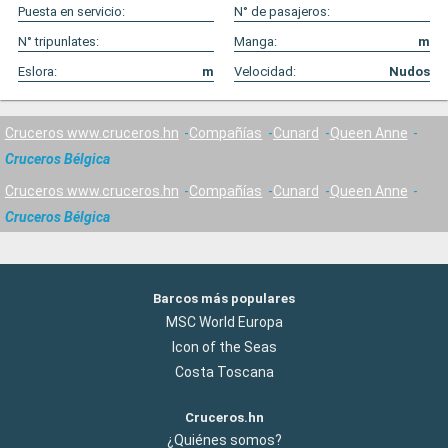
Puesta en servicio:
N° de pasajeros:
N° tripunlates:
Manga:
m
Eslora:
m
Velocidad:
Nudos
Cruceros www.cruceros.hn
Compañías
Cunard
Queen Anne
Cruceros Bélgica
Cruceros www.cruceros.hn
Compañías
Cunard
Queen Anne
Cruceros Bélgica
Barcos más populares
MSC World Europa
Icon of the Seas
Costa Toscana
Cruceros.hn
¿Quiénes somos?