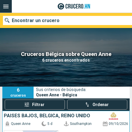
Encontrar un crucero
Nuestros destinos
Cruceros Bélgica sobre Queen Anne
6 cruceros encontrados
Fecha de salida
Puertos
Compañías
6
Sus criterios de búsqueda:
Buscar
Queen Anne - Bélgica
cruceros
Filtrar
Ordenar
PAISES BAJOS, BÉLGICA, REINO UNIDO
Queen Anne
5 d
Southampton
09/10/2026