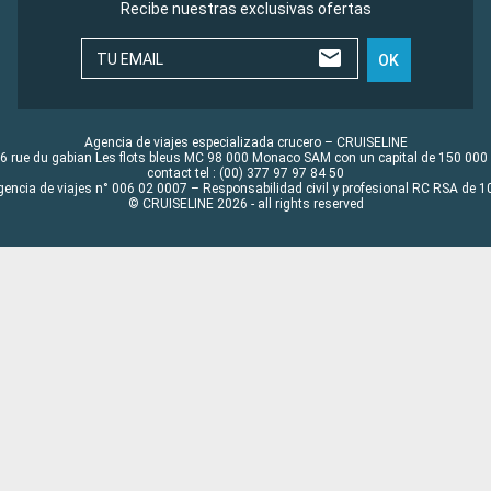
Recibe nuestras exclusivas ofertas
TU EMAIL
OK
Agencia de viajes especializada crucero – CRUISELINE
6 rue du gabian Les flots bleus MC 98 000 Monaco SAM con un capital de 150 000
contact tel : (00) 377 97 97 84 50
gencia de viajes n° 006 02 0007 – Responsabilidad civil y profesional RC RSA de
© CRUISELINE 2026 - all rights reserved