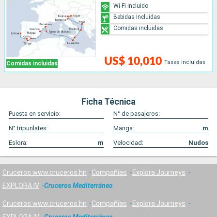
Wi-Fi incluido
Bebidas Incluidas
Comidas incluidas
US$ 10,010
Tasas incluidas
Comidas incluidas
Ficha Técnica
Puesta en servicio:
N° de pasajeros:
N° tripunlates:
Manga:
m
Eslora:
m
Velocidad:
Nudos
Cruceros www.cruceros.hn
Compañías
Explora Journeys
EXPLORA IV
Cruceros Mediterráneo
Cruceros www.cruceros.hn
Compañías
Explora Journeys
EXPLORA IV
Cruceros Mediterráneo