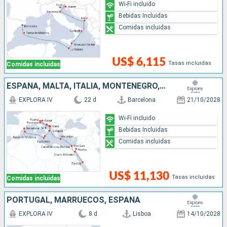
Wi-Fi incluido
Bebidas Incluidas
Comidas incluidas
US$ 6,115
Tasas incluidas
Comidas incluidas
ESPAÑA, MALTA, ITALIA, MONTENEGRO, ESLOVENIA, CROACIA, GRECIA, EGIPTO, JORDANIA, ARABIA SAUDÍ
EXPLORA IV
22 d
Barcelona
21/10/2028
Wi-Fi incluido
Bebidas Incluidas
Comidas incluidas
US$ 11,130
Tasas incluidas
Comidas incluidas
PORTUGAL, MARRUECOS, ESPAÑA
EXPLORA IV
8 d
Lisboa
14/10/2028