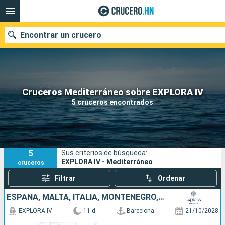
Encontrar un crucero
Nuestros destinos
Cruceros Mediterráneo sobre EXPLORA IV
5 cruceros encontrados
Fecha de salida
Puertos
Compañías
5
Sus criterios de búsqueda:
Buscar
EXPLORA IV - Mediterráneo
cruceros
Filtrar
Ordenar
ESPAÑA, MALTA, ITALIA, MONTENEGRO, ESLOVENIA
EXPLORA IV
11 d
Barcelona
21/10/2028