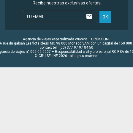
Recibe nuestras exclusivas ofertas
TU EMAIL
OK
Agencia de viajes especializada crucero – CRUISELINE
6 rue du gabian Les flots bleus MC 98 000 Monaco SAM con un capital de 150 000
contact tel : (00) 377 97 97 84 50
gencia de viajes n° 006 02 0007 – Responsabilidad civil y profesional RC RSA de
© CRUISELINE 2026 - all rights reserved