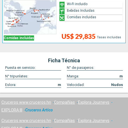
Wi-Fi incluido
Bebidas Incluidas
Comidas incluidas
US$ 29,835
Tasas incluidas
Comidas incluidas
Ficha Técnica
Puesta en servicio:
N° de pasajeros:
N° tripunlates:
Manga:
m
Eslora:
m
Velocidad:
Nudos
Cruceros www.cruceros.hn
Compañías
Explora Journeys
EXPLORA III
Cruceros Artico
Cruceros www.cruceros.hn
Compañías
Explora Journeys