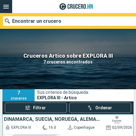
Encontrar un crucero
Nuestros destinos
Cruceros Artico sobre EXPLORA III
7 cruceros encontrados
Fecha de salida
Puertos
Compañías
7
Sus criterios de búsqueda:
Buscar
EXPLORA III - Artico
cruceros
Filtrar
Ordenar
DINAMARCA, SUECIA, NORUEGA, ALEMANIA, IRLANDA, REINO UNIDO, ISLANDIA
EXPLORA III
16 d
Copenhague
02/09/2026