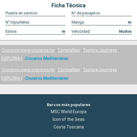
Ficha Técnica
Puesta en servicio:
N° de pasajeros:
N° tripunlates:
Manga:
m
Eslora:
m
Velocidad:
Nudos
Cruceros www.cruceros.hn
Compañías
Explora Journeys
EXPLORA I
Cruceros Mediterráneo
Cruceros www.cruceros.hn
Compañías
Explora Journeys
EXPLORA I
Cruceros Mediterráneo
Barcos más populares
MSC World Europa
Icon of the Seas
Costa Toscana