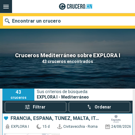
Encontrar un crucero
Nuestros destinos
Cruceros Mediterráneo sobre EXPLORA I
43 cruceros encontrados
Fecha de salida
Puertos
Compañías
43
Sus criterios de búsqueda:
Buscar
EXPLORA I - Mediterráneo
cruceros
Filtrar
Ordenar
FRANCIA, ESPAÑA, TÚNEZ, MALTA, ITALIA
EXPLORA I
15 d
Civitavecchia - Roma
24/08/2026