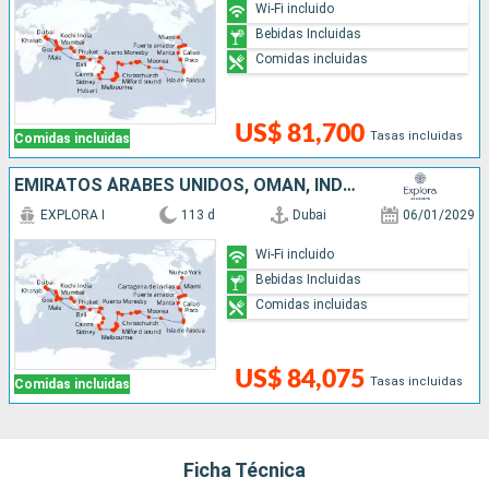
Wi-Fi incluido
Bebidas Incluidas
Comidas incluidas
US$ 81,700
Tasas incluidas
Comidas incluidas
EMIRATOS ÁRABES UNIDOS, OMAN, INDIA, MALDIVAS, SRI LANKA, TAILANDIA, MALASIA, SINGAPUR, INDONESIA, PAPÚA NUEVA GUINEA, AUSTRALIA, NUEVA ZELANDA, FIDJI (ISLAS), TONGA, ILES COOK, FRANCIA, REINO UNIDO,
EXPLORA I
113 d
Dubai
06/01/2029
Wi-Fi incluido
Bebidas Incluidas
Comidas incluidas
US$ 84,075
Tasas incluidas
Comidas incluidas
Ficha Técnica