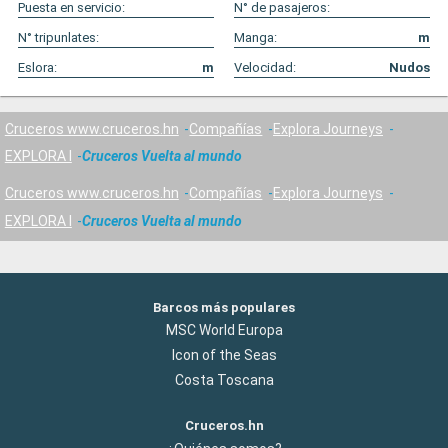
Puesta en servicio:
N° de pasajeros:
N° tripunlates:
Manga:
m
Eslora:
m
Velocidad:
Nudos
Cruceros www.cruceros.hn
Compañías
Explora Journeys
EXPLORA I
Cruceros Vuelta al mundo
Cruceros www.cruceros.hn
Compañías
Explora Journeys
EXPLORA I
Cruceros Vuelta al mundo
Barcos más populares
MSC World Europa
Icon of the Seas
Costa Toscana
Cruceros.hn