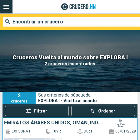
Encontrar un crucero
Nuestros destinos
Cruceros Vuelta al mundo sobre EXPLORA I
2 cruceros encontrados
Fecha de salida
Puertos
Compañías
2
Sus criterios de búsqueda:
Buscar
EXPLORA I - Vuelta al mundo
cruceros
Filtrar
Ordenar
EMIRATOS ÁRABES UNIDOS, OMAN, INDIA, MALDIVAS, SRI LANKA, TAILANDIA, MALASIA, SINGAPUR, INDONESIA, PAPÚA NUEVA GUINEA, AUSTRALIA, NUEVA ZELANDA, FIDJI (ISLAS), TONGA, ILES COOK, FRANCIA, REINO UNIDO,
EXPLORA I
109 d
Dubai
06/01/2029