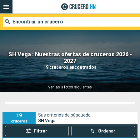
Encontrar un crucero
SH Vega : Nuestras ofertas de cruceros 2026 -
Nuestros destinos
2027
19 cruceros encontrados
Fecha de salida
Puertos
Compañías
Ver las 3 fotos siguientes
Buscar
19
Sus criterios de búsqueda:
SH Vega
cruceros
Filtrar
Ordenar