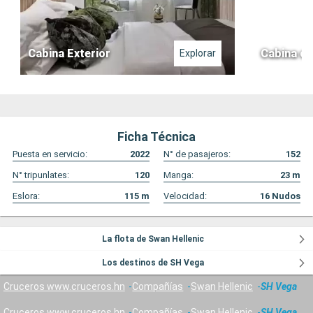
Cabina Exterior
Cabina co
Explorar
Ficha Técnica
Puesta en servicio:
2022
N° de pasajeros:
152
N° tripunlates:
120
Manga:
23
m
Eslora:
115
m
Velocidad:
16
Nudos
La flota de Swan Hellenic
Los destinos de SH Vega
Cruceros www.cruceros.hn
Compañías
Swan Hellenic
SH Vega
Cruceros www.cruceros.hn
Compañías
Swan Hellenic
SH Vega