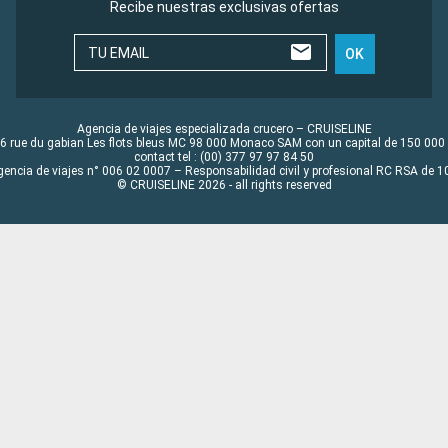
Recibe nuestras exclusivas ofertas
TU EMAIL
OK
Agencia de viajes especializada crucero – CRUISELINE
6 rue du gabian Les flots bleus MC 98 000 Monaco SAM con un capital de 150 000
contact tel : (00) 377 97 97 84 50
gencia de viajes n° 006 02 0007 – Responsabilidad civil y profesional RC RSA de
© CRUISELINE 2026 - all rights reserved