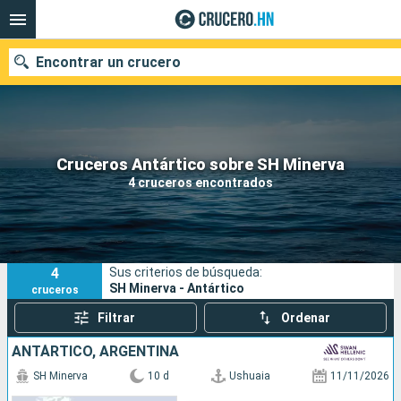
Encontrar un crucero
Nuestros destinos
Cruceros Antártico sobre SH Minerva
4 cruceros encontrados
Fecha de salida
Puertos
Compañías
4
Sus criterios de búsqueda:
Buscar
SH Minerva - Antártico
cruceros
Filtrar
Ordenar
ANTÁRTICO, ARGENTINA
SH Minerva
10 d
Ushuaia
11/11/2026