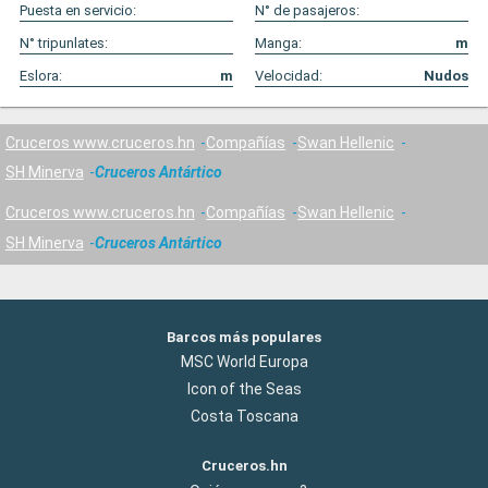
Puesta en servicio:
N° de pasajeros:
N° tripunlates:
Manga:
m
Eslora:
m
Velocidad:
Nudos
Cruceros www.cruceros.hn
Compañías
Swan Hellenic
SH Minerva
Cruceros Antártico
Cruceros www.cruceros.hn
Compañías
Swan Hellenic
SH Minerva
Cruceros Antártico
Barcos más populares
MSC World Europa
Icon of the Seas
Costa Toscana
Cruceros.hn