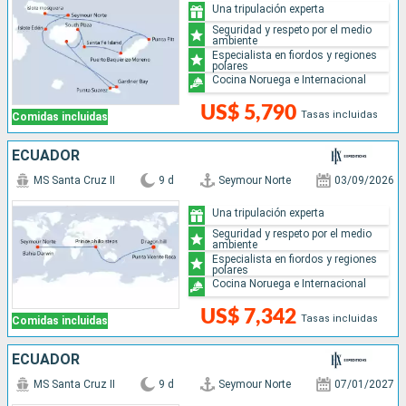
Una tripulación experta
Seguridad y respeto por el medio
ambiente
Especialista en fiordos y regiones
polares
Cocina Noruega e Internacional
US$ 5,790
Tasas incluidas
Comidas incluidas
ECUADOR
MS Santa Cruz II
9 d
Seymour Norte
03/09/2026
Una tripulación experta
Seguridad y respeto por el medio
ambiente
Especialista en fiordos y regiones
polares
Cocina Noruega e Internacional
US$ 7,342
Tasas incluidas
Comidas incluidas
ECUADOR
MS Santa Cruz II
9 d
Seymour Norte
07/01/2027