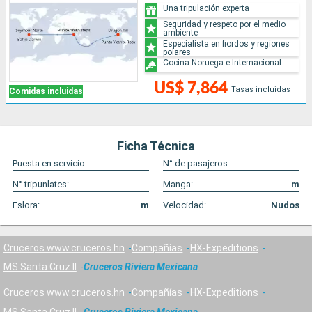
Una tripulación experta
Seguridad y respeto por el medio
ambiente
Especialista en fiordos y regiones
polares
Cocina Noruega e Internacional
US$ 7,864
Tasas incluidas
Comidas incluidas
Ficha Técnica
Puesta en servicio:
N° de pasajeros:
N° tripunlates:
Manga:
m
Eslora:
m
Velocidad:
Nudos
Cruceros www.cruceros.hn
Compañías
HX-Expeditions
MS Santa Cruz II
Cruceros Riviera Mexicana
Cruceros www.cruceros.hn
Compañías
HX-Expeditions
MS Santa Cruz II
Cruceros Riviera Mexicana