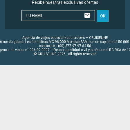
Recibe nuestras exclusivas ofertas
TU EMAIL
OK
Agencia de viajes especializada crucero – CRUISELINE
6 rue du gabian Les flots bleus MC 98 000 Monaco SAM con un capital de 150 000
contact tel : (00) 377 97 97 84 50
gencia de viajes n° 006 02 0007 – Responsabilidad civil y profesional RC RSA de
© CRUISELINE 2026 - all rights reserved