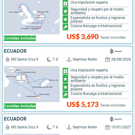
Una tripulación experta
Seguridad y respeto por el medio
ambiente
Especialista en fiordos y regiones
polares
Cocina Noruega e Internacional
US$ 3,690
Tasas incluidas
Comidas incluidas
ECUADOR
MS Santa Cruz II
7 d
Seymour Norte
28/08/2026
Una tripulación experta
Seguridad y respeto por el medio
ambiente
Especialista en fiordos y regiones
polares
Cocina Noruega e Internacional
US$ 5,173
Tasas incluidas
Comidas incluidas
ECUADOR
MS Santa Cruz II
7 d
Seymour Norte
15/01/2027