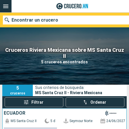
Encontrar un crucero
Cruceros Riviera Mexicana sobre MS Santa Cruz
Nuestros destinos
II
5 cruceros encontrados
Fecha de salida
Puertos
Compañías
5
Sus criterios de búsqueda:
Buscar
MS Santa Cruz II - Riviera Mexicana
cruceros
Filtrar
Ordenar
ECUADOR
MS Santa Cruz II
5 d
Seymour Norte
24/06/2027