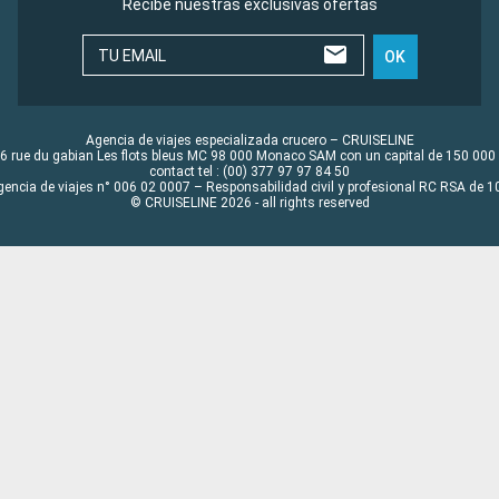
Recibe nuestras exclusivas ofertas
TU EMAIL
OK
Agencia de viajes especializada crucero – CRUISELINE
6 rue du gabian Les flots bleus MC 98 000 Monaco SAM con un capital de 150 000
contact tel : (00) 377 97 97 84 50
gencia de viajes n° 006 02 0007 – Responsabilidad civil y profesional RC RSA de
© CRUISELINE 2026 - all rights reserved