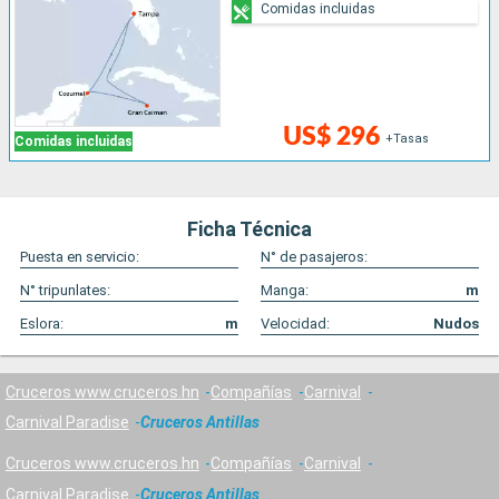
Comidas incluidas
US$ 296
+Tasas
Comidas incluidas
Ficha Técnica
Puesta en servicio:
N° de pasajeros:
N° tripunlates:
Manga:
m
Eslora:
m
Velocidad:
Nudos
Cruceros www.cruceros.hn
Compañías
Carnival
Carnival Paradise
Cruceros Antillas
Cruceros www.cruceros.hn
Compañías
Carnival
Carnival Paradise
Cruceros Antillas