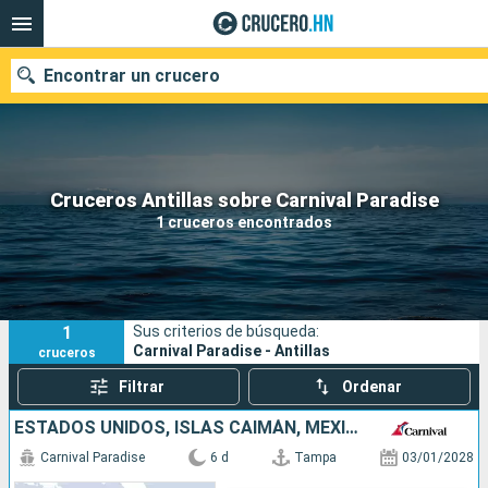
Encontrar un crucero
Nuestros destinos
Cruceros Antillas sobre Carnival Paradise
1 cruceros encontrados
Fecha de salida
Puertos
Compañías
1
Sus criterios de búsqueda:
Buscar
Carnival Paradise - Antillas
cruceros
Filtrar
Ordenar
ESTADOS UNIDOS, ISLAS CAIMÁN, MÉXICO
Carnival Paradise
6 d
Tampa
03/01/2028