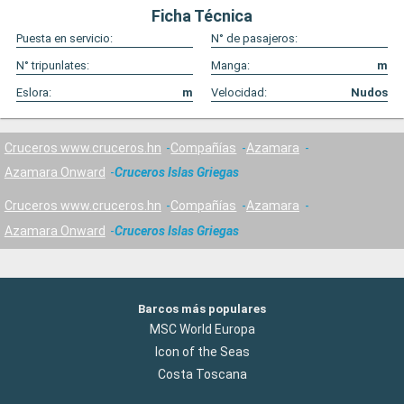
Ficha Técnica
Puesta en servicio:
N° de pasajeros:
N° tripunlates:
Manga:
m
Eslora:
m
Velocidad:
Nudos
Cruceros www.cruceros.hn
Compañías
Azamara
Azamara Onward
Cruceros Islas Griegas
Cruceros www.cruceros.hn
Compañías
Azamara
Azamara Onward
Cruceros Islas Griegas
Barcos más populares
MSC World Europa
Icon of the Seas
Costa Toscana