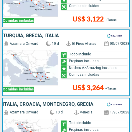
Comidas incluidas
US$ 3,122
+Tasas
Comidas incluidas
TURQUÍA, GRECIA, ITALIA
Azamara Onward
10 d
El Pireo Atenas
08/07/2028
Todo incluido
Propinas incluidas
Noches AzAmazing incluidas
Comidas incluidas
US$ 3,264
+Tasas
Comidas incluidas
ITALIA, CROACIA, MONTENEGRO, GRECIA
Azamara Onward
10 d
Venecia
17/07/2028
Todo incluido
Propinas incluidas