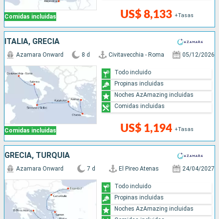
US$ 8,133
+Tasas
Comidas incluidas
ITALIA, GRECIA
Azamara Onward
8 d
Civitavecchia - Roma
05/12/2026
Todo incluido
Propinas incluidas
Noches AzAmazing incluidas
Comidas incluidas
US$ 1,194
+Tasas
Comidas incluidas
GRECIA, TURQUÍA
Azamara Onward
7 d
El Pireo Atenas
24/04/2027
Todo incluido
Propinas incluidas
Noches AzAmazing incluidas