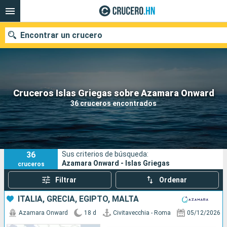
Encontrar un crucero
Nuestros destinos
Cruceros Islas Griegas sobre Azamara Onward
36 cruceros encontrados
Fecha de salida
Puertos
Compañías
36
Sus criterios de búsqueda:
Buscar
Azamara Onward - Islas Griegas
cruceros
Filtrar
Ordenar
ITALIA, GRECIA, EGIPTO, MALTA
Azamara Onward
18 d
Civitavecchia - Roma
05/12/2026