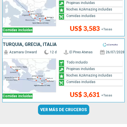
Propinas incluidas
Noches AzAmazing incluidas
Comidas incluidas
US$ 3,583
+Tasas
Comidas incluidas
TURQUÍA, GRECIA, ITALIA
Azamara Onward
12 d
El Pireo Atenas
26/07/2028
Todo incluido
Propinas incluidas
Noches AzAmazing incluidas
Comidas incluidas
US$ 3,631
+Tasas
Comidas incluidas
VER MÁS DE CRUCEROS