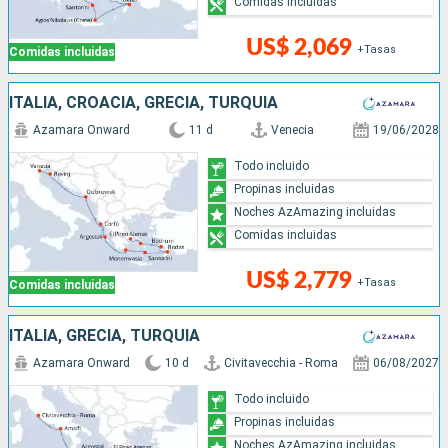
Comidas incluidas
US$ 2,069
+Tasas
Comidas incluidas
ITALIA, CROACIA, GRECIA, TURQUÍA
Azamara Onward
11 d
Venecia
19/06/2028
Todo incluido
Propinas incluidas
Noches AzAmazing incluidas
Comidas incluidas
US$ 2,779
+Tasas
Comidas incluidas
ITALIA, GRECIA, TURQUÍA
Azamara Onward
10 d
Civitavecchia - Roma
06/08/2027
Todo incluido
Propinas incluidas
Noches AzAmazing incluidas