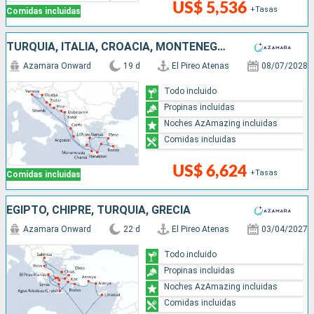
US$ 5,536
+Tasas
Comidas incluidas
TURQUÍA, ITALIA, CROACIA, MONTENEGRO, GRECIA
Azamara Onward
19 d
El Pireo Atenas
08/07/2028
Todo incluido
Propinas incluidas
Noches AzAmazing incluidas
Comidas incluidas
US$ 6,624
+Tasas
Comidas incluidas
EGIPTO, CHIPRE, TURQUÍA, GRECIA
Azamara Onward
22 d
El Pireo Atenas
03/04/2027
Todo incluido
Propinas incluidas
Noches AzAmazing incluidas
Comidas incluidas