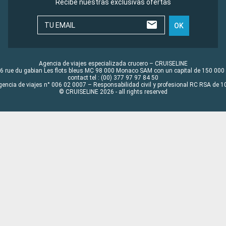
Recibe nuestras exclusivas ofertas
TU EMAIL
OK
Agencia de viajes especializada crucero – CRUISELINE
6 rue du gabian Les flots bleus MC 98 000 Monaco SAM con un capital de 150 000
contact tel : (00) 377 97 97 84 50
gencia de viajes n° 006 02 0007 – Responsabilidad civil y profesional RC RSA de
© CRUISELINE 2026 - all rights reserved