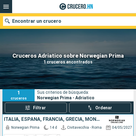
Encontrar un crucero
Nuestros destinos
Cruceros Adriatico sobre Norwegian Prima
1 cruceros encontrados
Fecha de salida
Puertos
Compañías
1
Sus criterios de búsqueda:
Buscar
Norwegian Prima - Adriatico
cruceros
Filtrar
Ordenar
ITALIA, ESPAÑA, FRANCIA, GRECIA, MONTENEGRO, CROACIA
Norwegian Prima
14 d
Civitavecchia - Roma
04/05/2027