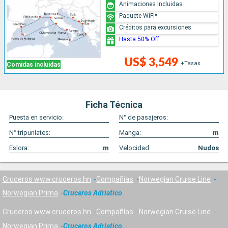
Animaciones Incluidas
Paquete WiFi*
Créditos para excursiones
Hasta 50% Off
US$ 3,549
+Tasas
Comidas incluidas
Ficha Técnica
Puesta en servicio:
N° de pasajeros:
N° tripunlates:
Manga:
m
Eslora:
m
Velocidad:
Nudos
Cruceros www.cruceros.hn
Compañías
Norwegian Cruise Line
Norwegian Prima
Cruceros Adriatico
Cruceros www.cruceros.hn
Compañías
Norwegian Cruise Line
Norwegian Prima
Cruceros Adriatico