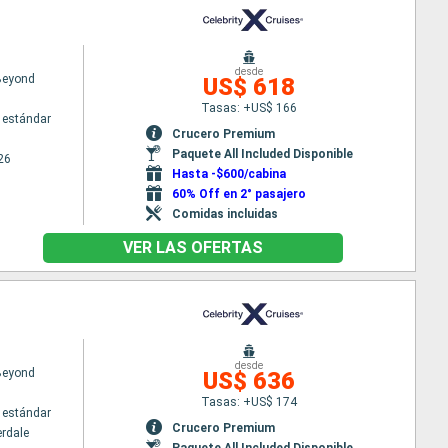
desde
 Beyond
US$ 618
Tasas: +US$ 166
 estándar
Crucero Premium
Paquete All Included Disponible
26
Hasta -$600/cabina
60% Off en 2° pasajero
Comidas incluidas
VER LAS OFERTAS
desde
 Beyond
US$ 636
Tasas: +US$ 174
 estándar
Crucero Premium
erdale
Paquete All Included Disponible