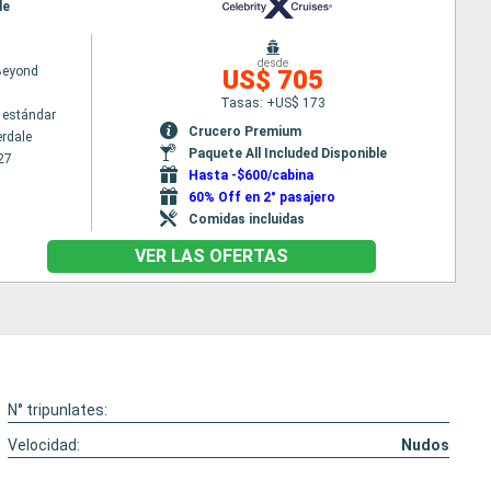
le
desde
 Beyond
US$ 705
Tasas: +US$ 173
 estándar
Crucero Premium
erdale
Paquete All Included Disponible
27
Hasta -$600/cabina
60% Off en 2° pasajero
Comidas incluidas
VER LAS OFERTAS
N° tripunlates:
Velocidad:
Nudos