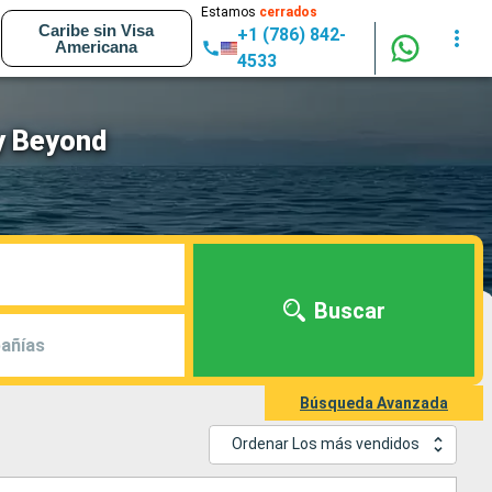
Estamos
cerrados
Caribe sin Visa
+1 (786) 842-
Americana
4533
y Beyond
Buscar
añías
Búsqueda Avanzada
Ordenar Los más vendidos