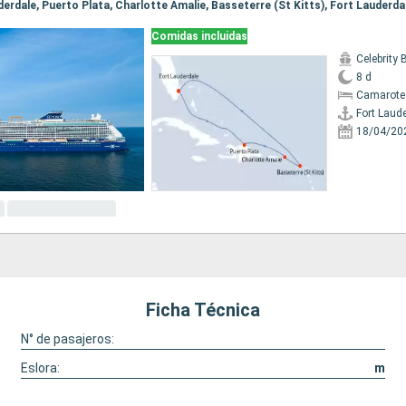
uderdale, Puerto Plata, Charlotte Amalie, Basseterre (St Kitts), Fort Lauderda
Comidas incluidas
Celebrity
8 d
Camarote
Fort Laud
18/04/20
Ficha Técnica
N° de pasajeros:
Eslora:
m