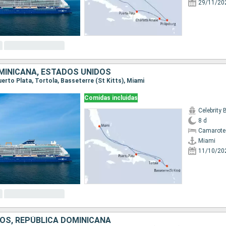
29/11/20
MINICANA, ESTADOS UNIDOS
Puerto Plata, Tortola, Basseterre (St Kitts), Miami
Comidas incluidas
Celebrity
8 d
Camarote
Miami
11/10/20
OS, REPÚBLICA DOMINICANA