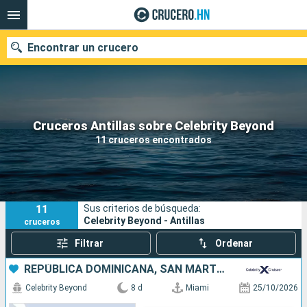
Encontrar un crucero
Nuestros destinos
Cruceros Antillas sobre Celebrity Beyond
11 cruceros encontrados
Fecha de salida
Puertos
Compañías
11
Sus criterios de búsqueda:
Buscar
Celebrity Beyond - Antillas
cruceros
Filtrar
Ordenar
REPÚBLICA DOMINICANA, SAN MARTÍN, ESTADOS UNIDOS
Celebrity Beyond
8 d
Miami
25/10/2026