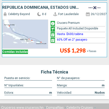
REPÚBLICA DOMINICANA, ESTADOS UNIDOS
Celebrity Beyond
8 d
Fort Lauderdale
26/12/2027
Crucero Premium
Paquete All Included Disponible
Hasta -$600/cabina
60% Off en 2° pasajero
US$ 1,298
+Tasas
Comidas incluidas
Ficha Técnica
Puesta en servicio:
N° de pasajeros:
N° tripunlates:
Manga:
m
Eslora:
m
Velocidad:
Nudos
Cruceros www.cruceros.hn
Compañías
Celebrity Cruises