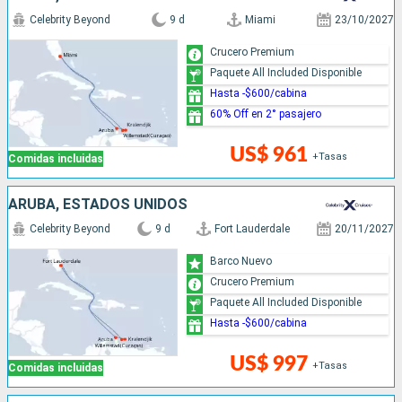
Celebrity Beyond
9 d
Miami
23/10/2027
Crucero Premium
Paquete All Included Disponible
Hasta -$600/cabina
60% Off en 2° pasajero
US$ 961
+Tasas
Comidas incluidas
ARUBA, ESTADOS UNIDOS
Celebrity Beyond
9 d
Fort Lauderdale
20/11/2027
Barco Nuevo
Crucero Premium
Paquete All Included Disponible
Hasta -$600/cabina
US$ 997
+Tasas
Comidas incluidas