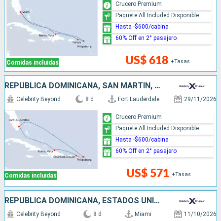
Crucero Premium
Paquete All Included Disponible
Hasta -$600/cabina
60% Off en 2° pasajero
US$ 618
+Tasas
Comidas incluidas
REPÚBLICA DOMINICANA, SAN MARTÍN, ESTADOS UNIDOS
Celebrity Beyond
8 d
Fort Lauderdale
29/11/2026
Crucero Premium
Paquete All Included Disponible
Hasta -$600/cabina
60% Off en 2° pasajero
US$ 571
+Tasas
Comidas incluidas
REPÚBLICA DOMINICANA, ESTADOS UNIDOS
Celebrity Beyond
8 d
Miami
11/10/2026