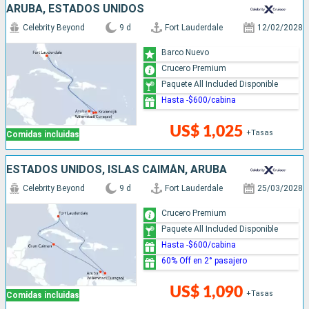
ARUBA, ESTADOS UNIDOS
Celebrity Beyond
9 d
Fort Lauderdale
12/02/2028
Barco Nuevo
Crucero Premium
Paquete All Included Disponible
Hasta -$600/cabina
US$ 1,025
+Tasas
Comidas incluidas
ESTADOS UNIDOS, ISLAS CAIMÁN, ARUBA
Celebrity Beyond
9 d
Fort Lauderdale
25/03/2028
Crucero Premium
Paquete All Included Disponible
Hasta -$600/cabina
60% Off en 2° pasajero
US$ 1,090
+Tasas
Comidas incluidas