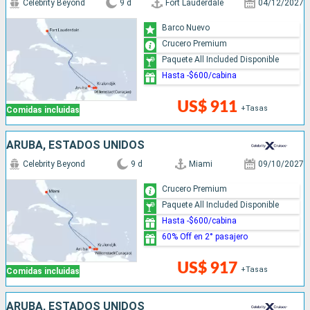
Celebrity Beyond
9 d
Fort Lauderdale
04/12/2027
Barco Nuevo
Crucero Premium
Paquete All Included Disponible
Hasta -$600/cabina
US$ 911
+Tasas
Comidas incluidas
ARUBA, ESTADOS UNIDOS
Celebrity Beyond
9 d
Miami
09/10/2027
Crucero Premium
Paquete All Included Disponible
Hasta -$600/cabina
60% Off en 2° pasajero
US$ 917
+Tasas
Comidas incluidas
ARUBA, ESTADOS UNIDOS