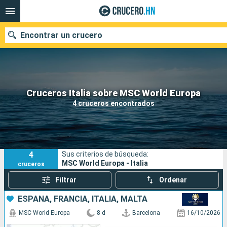
Encontrar un crucero
Nuestros destinos
Cruceros Italia sobre MSC World Europa
4 cruceros encontrados
Fecha de salida
Puertos
Compañías
4
Sus criterios de búsqueda:
Buscar
MSC World Europa - Italia
cruceros
Filtrar
Ordenar
ESPAÑA, FRANCIA, ITALIA, MALTA
MSC World Europa
8 d
Barcelona
16/10/2026