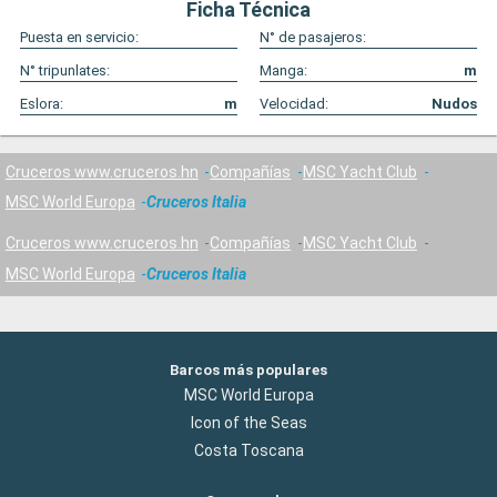
Ficha Técnica
Puesta en servicio:
N° de pasajeros:
N° tripunlates:
Manga:
m
Eslora:
m
Velocidad:
Nudos
Cruceros www.cruceros.hn
Compañías
MSC Yacht Club
MSC World Europa
Cruceros Italia
Cruceros www.cruceros.hn
Compañías
MSC Yacht Club
MSC World Europa
Cruceros Italia
Barcos más populares
MSC World Europa
Icon of the Seas
Costa Toscana