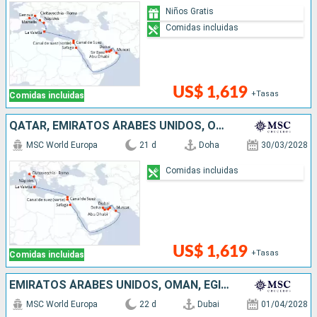
Niños Gratis
Comidas incluidas
US$ 1,619
+Tasas
Comidas incluidas
QATAR, EMIRATOS ÁRABES UNIDOS, OMAN, EGIPTO, MALTA, ITALIA
MSC World Europa
21 d
Doha
30/03/2028
Comidas incluidas
US$ 1,619
+Tasas
Comidas incluidas
EMIRATOS ÁRABES UNIDOS, OMAN, EGIPTO, MALTA, ITALIA, FRANCIA, ESPAÑA
MSC World Europa
22 d
Dubai
01/04/2028