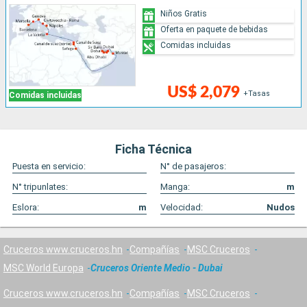
Niños Gratis
Oferta en paquete de bebidas
Comidas incluidas
US$ 2,079
+Tasas
Comidas incluidas
Ficha Técnica
Puesta en servicio:
N° de pasajeros:
N° tripunlates:
Manga:
m
Eslora:
m
Velocidad:
Nudos
Cruceros www.cruceros.hn
Compañías
MSC Cruceros
MSC World Europa
Cruceros Oriente Medio - Dubai
Cruceros www.cruceros.hn
Compañías
MSC Cruceros