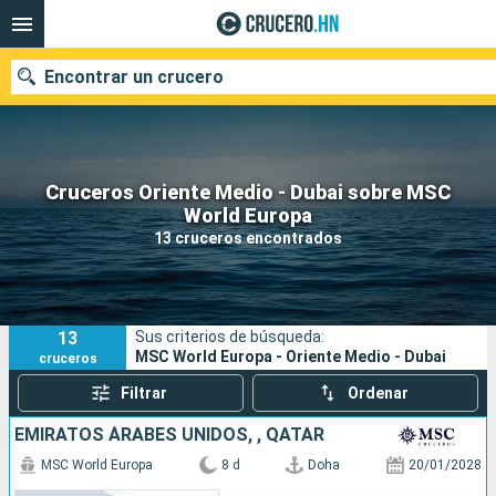
Encontrar un crucero
Cruceros Oriente Medio - Dubai sobre MSC
Nuestros destinos
World Europa
13 cruceros encontrados
Fecha de salida
Puertos
Compañías
13
Sus criterios de búsqueda:
Buscar
MSC World Europa - Oriente Medio - Dubai
cruceros
Filtrar
Ordenar
EMIRATOS ÁRABES UNIDOS, , QATAR
MSC World Europa
8 d
Doha
20/01/2028