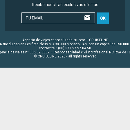
Recibe nuestras exclusivas ofertas
TU EMAIL
OK
Agencia de viajes especializada crucero – CRUISELINE
6 rue du gabian Les flots bleus MC 98 000 Monaco SAM con un capital de 150 000
contact tel : (00) 377 97 97 84 50
gencia de viajes n° 006 02 0007 – Responsabilidad civil y profesional RC RSA de
© CRUISELINE 2026 - all rights reserved