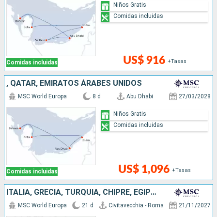
Niños Gratis
Comidas incluidas
US$ 916
+Tasas
Comidas incluidas
, QATAR, EMIRATOS ÁRABES UNIDOS
MSC World Europa
8 d
Abu Dhabi
27/03/2028
Niños Gratis
Comidas incluidas
US$ 1,096
+Tasas
Comidas incluidas
ITALIA, GRECIA, TURQUÍA, CHIPRE, EGIPTO, OMAN, QATAR, EMIRATOS ÁRABES UNIDOS
MSC World Europa
21 d
Civitavecchia - Roma
21/11/2027