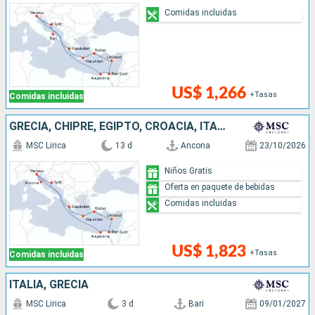
Comidas incluidas
US$ 1,266
+Tasas
Comidas incluidas
GRECIA, CHIPRE, EGIPTO, CROACIA, ITALIA
MSC Lirica
13 d
Ancona
23/10/2026
Niños Gratis
Oferta en paquete de bebidas
Comidas incluidas
US$ 1,823
+Tasas
Comidas incluidas
ITALIA, GRECIA
MSC Lirica
3 d
Bari
09/01/2027