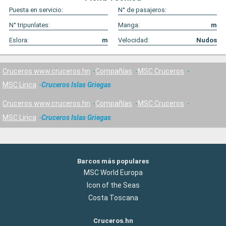
Puesta en servicio:
N° de pasajeros:
N° tripunlates:
Manga:
m
Eslora:
m
Velocidad:
Nudos
Cruceros www.cruceros.hn
Compañías
MSC Cruceros
MSC Lirica
Cruceros Islas Griegas
Cruceros www.cruceros.hn
Compañías
MSC Cruceros
MSC Lirica
Cruceros Islas Griegas
Barcos más populares
MSC World Europa
Icon of the Seas
Costa Toscana
Cruceros.hn