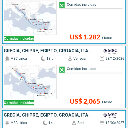
Comidas incluidas
US$ 1,282
+Tasas
Comidas incluidas
GRECIA, CHIPRE, EGIPTO, CROACIA, ITALIA
MSC Lirica
13 d
Venecia
28/12/2026
Comidas incluidas
US$ 2,065
+Tasas
Comidas incluidas
GRECIA, CHIPRE, EGIPTO, CROACIA, ITALIA
MSC Lirica
14 d
Bari
13/03/2027