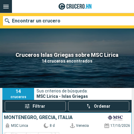
Encontrar un crucero
Nuestros destinos
Cruceros Islas Griegas sobre MSC Lirica
14 cruceros encontrados
Fecha de salida
Puertos
Compañías
14
Sus criterios de búsqueda:
Buscar
MSC Lirica - Islas Griegas
cruceros
Filtrar
Ordenar
MONTENEGRO, GRECIA, ITALIA
MSC Lirica
8 d
Venecia
17/10/2026