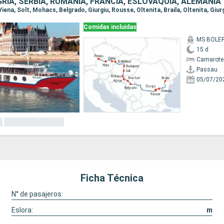
RÍA, SERBIA, RUMANIA, FRANCIA, ESLOVAQUIA, ALEMANIA
Comidas incluidas
MS BOLE
15 d
Camarote 
Passau
05/07/20
Ficha Técnica
N° de pasajeros:
Eslora:
m