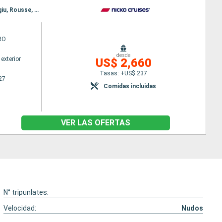
Itinerario : Passau, Viena, Solt, Mohacs, Belgrado, Giurgiu, Rousse, Oltenita, Braila, Oltenita, Giurgiu, Rousse, Novi Sad, Aljmas, Budapest, Bratislava, Ybbs, Passau
RO
desde
exterior
US$ 2,660
Tasas: +US$ 237
27
Comidas incluidas
VER LAS OFERTAS
N° tripunlates:
Velocidad:
Nudos