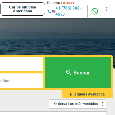
Estamos
cerrados
Caribe sin Visa
+1 (786) 842-
Americana
4533
Buscar
añías
Búsqueda Avanzada
Ordenar Los más vendidos