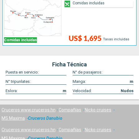
Comidas incluidas
US$ 1,695
Tasas incluidas
Comidas incluidas
Ficha Técnica
Puesta en servicio:
N° de pasajeros:
N° tripunlates:
Manga:
m
Eslora:
m
Velocidad:
Nudos
Cruceros www.cruceros.hn
Compañías
Nicko cruises
MS Maxima
Cruceros Danubio
Cruceros www.cruceros.hn
Compañías
Nicko cruises
MS Maxima
Cruceros Danubio