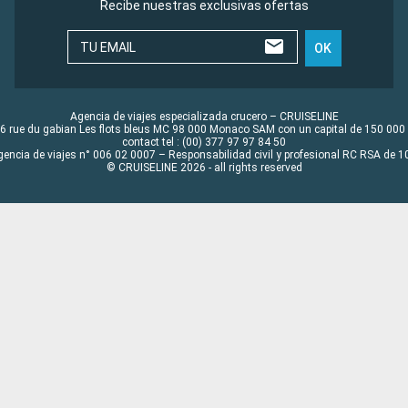
Recibe nuestras exclusivas ofertas
TU EMAIL
OK
Agencia de viajes especializada crucero – CRUISELINE
6 rue du gabian Les flots bleus MC 98 000 Monaco SAM con un capital de 150 000
contact tel : (00) 377 97 97 84 50
gencia de viajes n° 006 02 0007 – Responsabilidad civil y profesional RC RSA de
© CRUISELINE 2026 - all rights reserved